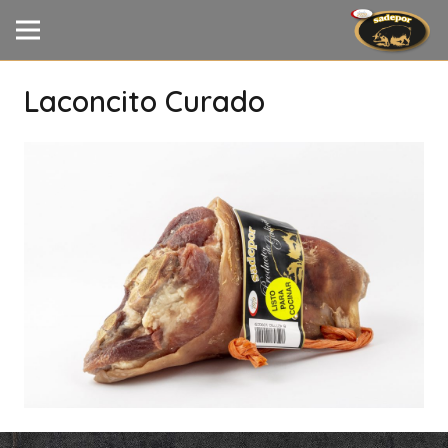
Laconcito Curado